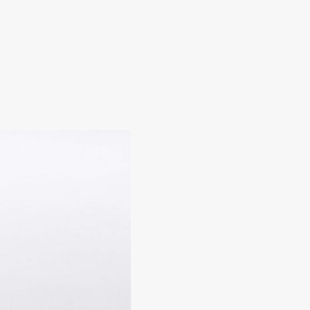
ע"פ פרויקט
כן להתחיל