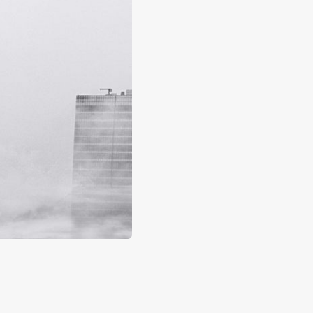
 כל
עובדים