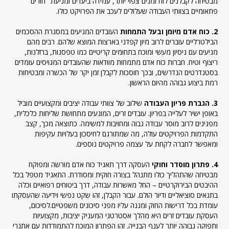
מבטיחה לקבלנים לוח זמנים צפוי יותר, עמידה ביעדים ומניעת "חורים"
פתאומיים בצוותי העבודה שעלולים לעכב את הפרויקט כולו.
2. כוח אדם מיומן ובעל התמחות
העובדים המגיעים במסגרת ההסכמים
הבילטרליים עוברים לרוב מיון קפדני בארצות המוצא שלהם. רבים מהם
מגיעים עם ניסיון מעשי ומוכח בתחומים קריטיים כמו טפסנות, ברזלנות,
ריצוף וטיח. חברות כוח אדם מתמחות מוודאות שהעובדים המגויסים עומדים
בסטנדרטים הנדרשים, ובכך חוסכות לקבלן זמן יקר של הכשרה ומבטיחות
רמת ביצוע גבוהה מהיום הראשון.
3. הגברת פריון העבודה
שילוב של צוותי עבודה יציבים ומקצועיים מוביל
באופן ישיר לעלייה בפריון. עובדים זרים, המונעים מתחושת שליחות כלכלית,
מפגינים לרוב מוסר עבודה גבוה ומחויבות למשימה. כתוצאה מכך, קצב
התקדמות הפרויקטים עולה, מה שמתורגם לחיסכון בעלויות עקיפות
ומאפשר לחברה לקחת על עצמה פרויקטים נוספים.
4. פתרון מוסדר וחוקי
העסקה דרך תאגיד כוח אדם מורשה ומפוקח
מבטיחה שהתהליך כולו מתנהל בצורה חוקית ומסודרת. התאגיד מטפל בכל
ההיבטים הבירוקרטיים – החל מאשרות עבודה, דרך ביטוחים רפואיים וכלה
בתנאים סוציאליים ודיור הולם. עבור הקבלן, זהו שקט נפשי וידיעה שהעסקתו
עומדת בכל דרישות החוק ומגנה עליו מפני סיכונים משפטיים.לסיכום,
העסקת עובדים זרים היא מהלך אסטרטגי המעניק יציבות, מקצועיות
ותפוקה גבוהה יותר לענף הבנייה. זהו הפתרון המוכח להתמודדות עם אתגרי